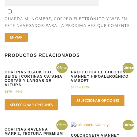
GUARDA MI NOMBRE, CORREO ELECTRÓNICO Y WEB EN
ESTE NAVEGADOR PARA LA PRÓXIMA VEZ QUE COMENTE.
PRODUCTOS RELACIONADOS
¡Oferta!
¡Oferta!
CORTINAS BLACK OUT
PROTECTOR DE COLCHÓN
BEIGE | CORTINAS CATANIA
VIANNEY HIPOALERGÉNICO
CORTAS Y LARGAS DE
VIASOFT
ALTURA
$
335
–
$
535
$
379
–
$
449
SELECCIONAR OPCIONES
SELECCIONAR OPCIONES
¡Oferta!
¡Oferta!
CORTINAS RAVENNA
MARFIL, TEXTURA PREMIUM
COLCHONETA VIANNEY