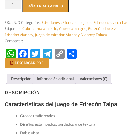
Juego
AÑADIR AL CARRITO
de
edredón
Talpa.
SKU:
N/D
Categorías:
Edredones c/ fundas - cojines
,
Edredones y colchas
Incluye
Etiquetas:
Cubrecama amarillo
,
Cubrecama gris
,
Edredón doble vista
,
fundas
Edredon Vianney
,
Juego de edredón Vianney
,
Vianney Toluca
y
Compartir:
cojin
WhatsApp
Facebook
Twitter
Telegram
Copy
Compartir
cantidad
Link
DESCARGAR PDF
Descripción
Información adicional
Valoraciones (0)
DESCRIPCIÓN
Características del juego de Edredón Talpa
Grosor tradicionales
Diseños estampados, bordados o de textura
Doble vista