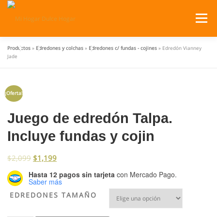
Saltar
al
Menú
contenido
Productos
»
Edredones y colchas
»
Edredones c/ fundas - cojines
»
Edredón Vianney
SERVICIOS
PRODUCTOS
Jade
¿DÓNDE ESTAMOS?
CATÁLOGOS
CARRITO
¡Oferta!
Juego de edredón Talpa.
Incluye fundas y cojin
$
2,099
$
1,199
Hasta 12 pagos sin tarjeta
con Mercado Pago.
Saber más
EDREDONES TAMAÑO