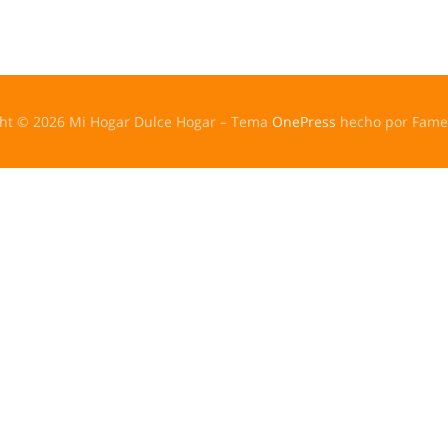
ht © 2026 Mi Hogar Dulce Hogar
–
Tema
OnePress
hecho por Fam