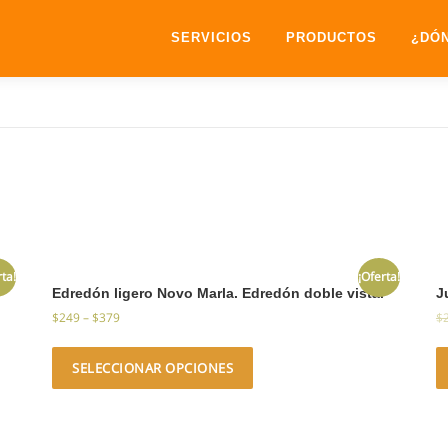
SERVICIOS
PRODUCTOS
¿DÓ
rta!
¡Oferta!
Edredón ligero Novo Marla. Edredón doble vista.
J
$
249
–
$
379
$
SELECCIONAR OPCIONES