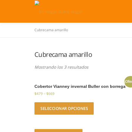
Saltar
al
contenido
Cubrecama amarillo
Cubrecama amarillo
Mostrando los 3 resultados
¡Ofe
Cobertor Vianney invernal Buller con borrega
$
479
–
$
669
SELECCIONAR OPCIONES