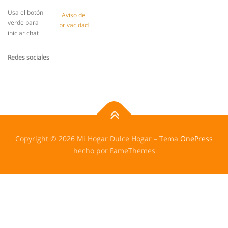
E
?
Usa el botón
Aviso de
*
verde para
privacidad
iniciar chat
Redes sociales
Copyright © 2026 Mi Hogar Dulce Hogar
–
Tema
OnePress
hecho por FameThemes