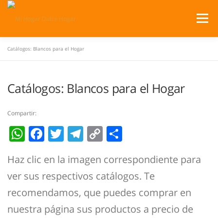
Saltar
al
Menú
contenido
Catálogos: Blancos para el Hogar
SERVICIOS
PRODUCTOS
Catálogos: Blancos para el Hogar
¿DÓNDE ESTAMOS?
CATÁLOGOS
CARRITO
Compartir:
WhatsApp
Facebook
Twitter
Telegram
Copy
Compartir
Link
Haz clic en la imagen correspondiente para
ver sus respectivos catálogos. Te
recomendamos, que puedes comprar en
nuestra página sus productos a precio de