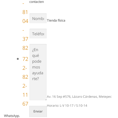
-
contacten
81
N
O
04
Tienda física
M
B
-
R
T
E
E
*
37
L
É
F
¿
82
O
E
N
N
O
Q
72
Y
U
/
É
2-
O
P
E
O
M
D
82
A
E
I
M
2-
L
O
*
S
11
A
Av. 16 Sep #576, Lázaro Cárdenas, Metepec
Y
U
67
D
Horario: L-V 10-17 / S:10-14
A
Enviar
R
WhatsApp.
T