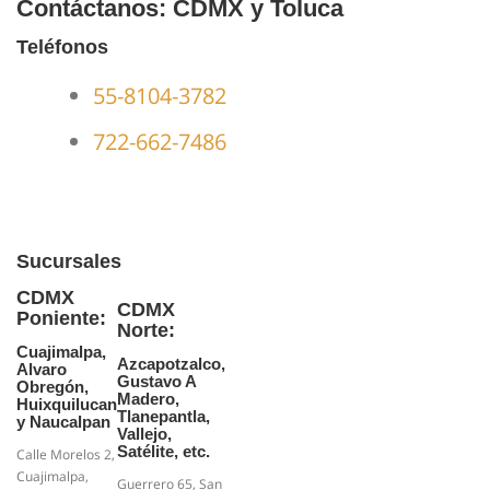
Contáctanos: CDMX y Toluca
Teléfonos
55-8104-3782
722-662-7486
Sucursales
CDMX
CDMX
Poniente:
Norte:
Cuajimalpa,
Azcapotzalco,
Alvaro
Gustavo A
Obregón,
Madero,
Huixquilucan
Tlanepantla,
y Naucalpan
Vallejo,
Satélite, etc.
Calle Morelos 2,
Cuajimalpa,
Guerrero 65, San