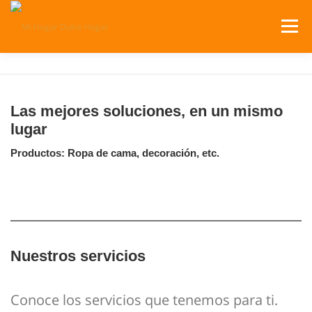
Saltar
al
Menú
contenido
SERVICIOS
PRODUCTOS
Las mejores soluciones, en un mismo
lugar
¿DÓNDE ESTAMOS?
CATÁLOGOS
CARRITO
Productos: Ropa de cama, decoración, etc.
Nuestros servicios
Conoce los servicios que tenemos para ti.