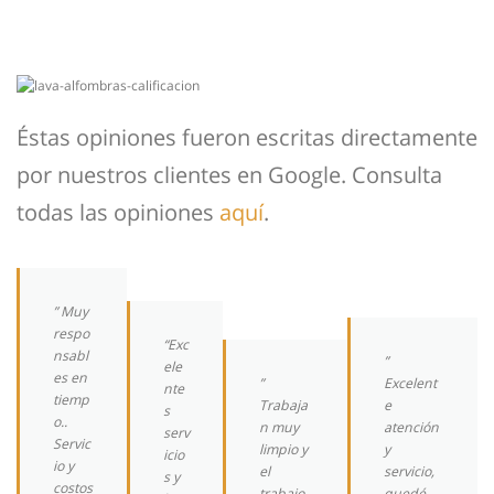
Éstas opiniones fueron escritas directamente
por nuestros clientes en Google. Consulta
todas las opiniones
aquí
.
” Muy
respo
“Exc
nsabl
”
ele
es en
”
Excelent
nte
tiemp
Trabaja
e
s
o..
n muy
atención
serv
Servic
limpio y
y
icio
io y
el
servicio,
s y
costos
trabajo
quedé