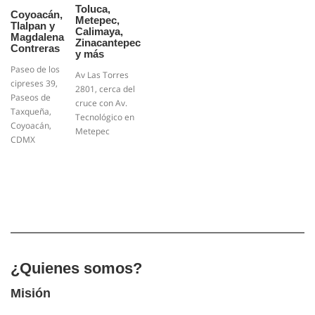
Toluca,
Coyoacán,
Metepec,
Tlalpan y
Calimaya,
Magdalena
Zinacantepec
Contreras
y más
Paseo de los
Av Las Torres
cipreses 39,
2801, cerca del
Paseos de
cruce con Av.
Taxqueña,
Tecnológico en
Coyoacán,
Metepec
CDMX
¿Quienes somos?
Misión