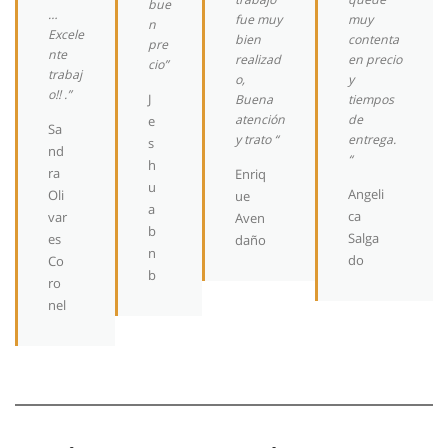
bue
…
fue muy
muy
n
Excele
bien
contenta
pre
nte
realizad
en precio
cio”
trabaj
o,
y
o!! .”
J
Buena
tiempos
atención
de
e
Sa
y trato “
entrega.
s
nd
“
h
ra
Enriq
u
Angeli
Oli
ue
a
ca
var
Aven
b
Salga
es
daño
n
do
Co
b
ro
nel