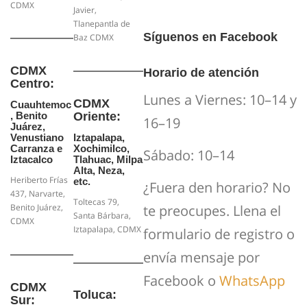
CDMX
Javier,
Tlanepantla de
Síguenos en Facebook
Baz CDMX
CDMX
Horario de atención
Centro:
Lunes a Viernes: 10–14 y
CDMX
Cuauhtemoc
Oriente:
, Benito
16–19
Juárez,
Iztapalapa,
Venustiano
Xochimilco,
Carranza e
Sábado: 10–14
Tlahuac, Milpa
Iztacalco
Alta, Neza,
Heriberto Frías
etc.
¿Fuera den horario? No
437, Narvarte,
Toltecas 79,
te preocupes. Llena el
Benito Juárez,
Santa Bárbara,
CDMX
Iztapalapa, CDMX
formulario de registro o
envía mensaje por
Facebook o
WhatsApp
CDMX
Toluca:
Sur: