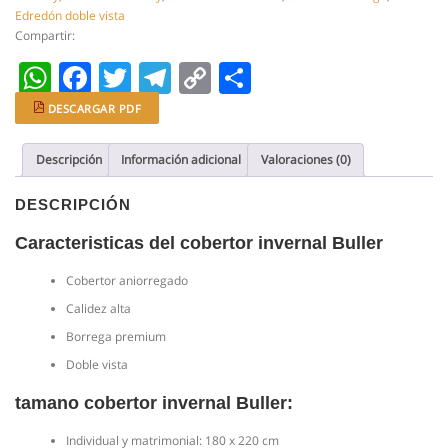
cantidad
Edredón doble vista
Compartir:
WhatsApp
Facebook
Twitter
Telegram
Copy
Compartir
Link
DESCARGAR PDF
Descripción
Información adicional
Valoraciones (0)
DESCRIPCIÓN
Caracteristicas del cobertor invernal Buller
Cobertor aniorregado
Calidez alta
Borrega premium
Doble vista
tamano cobertor invernal Buller:
Individual y matrimonial: 180 x 220 cm