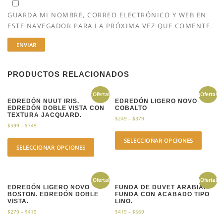
GUARDA MI NOMBRE, CORREO ELECTRÓNICO Y WEB EN
ESTE NAVEGADOR PARA LA PRÓXIMA VEZ QUE COMENTE.
PRODUCTOS RELACIONADOS
¡Oferta!
¡Oferta!
EDREDÓN NUUT IRIS.
EDREDÓN LIGERO NOVO
EDREDÓN DOBLE VISTA CON
COBALTO
TEXTURA JACQUARD.
$
249
–
$
379
$
599
–
$
749
SELECCIONAR OPCIONES
SELECCIONAR OPCIONES
¡Oferta!
¡Oferta!
EDREDÓN LIGERO NOVO
FUNDA DE DUVET ARABIA.
BOSTON. EDREDÓN DOBLE
FUNDA CON ACABADO TIPO
VISTA.
LINO.
$
279
–
$
419
$
419
–
$
569