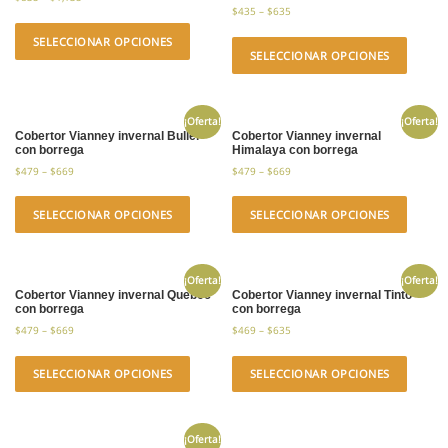
$
435
–
$
635
SELECCIONAR OPCIONES
SELECCIONAR OPCIONES
¡Oferta!
¡Oferta!
Cobertor Vianney invernal Buller
Cobertor Vianney invernal
con borrega
Himalaya con borrega
$
479
–
$
669
$
479
–
$
669
SELECCIONAR OPCIONES
SELECCIONAR OPCIONES
¡Oferta!
¡Oferta!
Cobertor Vianney invernal Quebec
Cobertor Vianney invernal Tinto
con borrega
con borrega
$
479
–
$
669
$
469
–
$
635
SELECCIONAR OPCIONES
SELECCIONAR OPCIONES
¡Oferta!