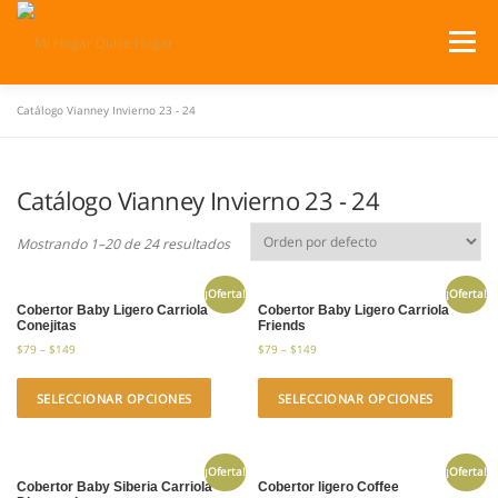
Saltar
al
Menú
contenido
Catálogo Vianney Invierno 23 - 24
SERVICIOS
PRODUCTOS
Catálogo Vianney Invierno 23 - 24
¿DÓNDE ESTAMOS?
CATÁLOGOS
CARRITO
Mostrando 1–20 de 24 resultados
¡Oferta!
¡Oferta!
Cobertor Baby Ligero Carriola
Cobertor Baby Ligero Carriola
Conejitas
Friends
$
79
–
$
149
$
79
–
$
149
SELECCIONAR OPCIONES
SELECCIONAR OPCIONES
¡Oferta!
¡Oferta!
Cobertor Baby Siberia Carriola
Cobertor ligero Coffee