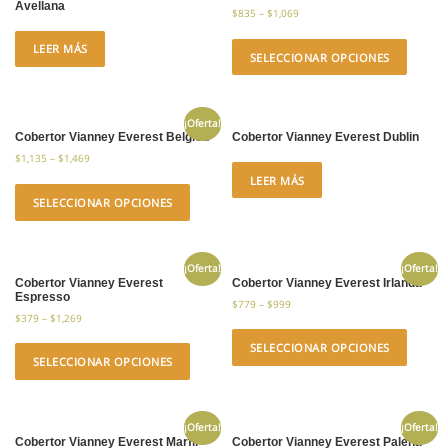
Avellana
$
835
–
$
1,069
LEER MÁS
SELECCIONAR OPCIONES
¡Oferta!
Cobertor Vianney Everest Belgica
Cobertor Vianney Everest Dublin
$
1,135
–
$
1,469
LEER MÁS
SELECCIONAR OPCIONES
¡Oferta!
¡Oferta!
Cobertor Vianney Everest
Cobertor Vianney Everest Irlanda
Espresso
$
779
–
$
999
$
379
–
$
1,269
SELECCIONAR OPCIONES
SELECCIONAR OPCIONES
¡Oferta!
¡Oferta!
Cobertor Vianney Everest Marfil
Cobertor Vianney Everest Palena