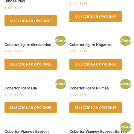
Dinosaurios
$
119
–
$
249
$
169
–
$
249
SELECCIONAR OPCIONES
SELECCIONAR OPCIONES
¡Oferta!
¡Oferta!
Cobertor ligero dinosaurios
Cobertor ligero Hogwarts
$
149
–
$
235
$
159
–
$
319
SELECCIONAR OPCIONES
SELECCIONAR OPCIONES
¡Oferta!
¡Oferta!
Cobertor ligero Lila
Cobertor ligero Plumas
$
119
–
$
249
$
135
–
$
279
SELECCIONAR OPCIONES
SELECCIONAR OPCIONES
¡Oferta!
Cobertor Vianney Everest
Cobertor Vianney Everest Barrow