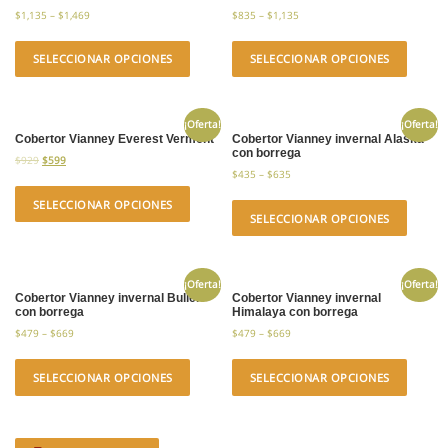
$
1,135
–
$
1,469
$
835
–
$
1,135
SELECCIONAR OPCIONES
SELECCIONAR OPCIONES
¡Oferta!
¡Oferta!
Cobertor Vianney Everest Vermont
Cobertor Vianney invernal Alaska
con borrega
$
929
$
599
$
435
–
$
635
SELECCIONAR OPCIONES
SELECCIONAR OPCIONES
¡Oferta!
¡Oferta!
Cobertor Vianney invernal Buller
Cobertor Vianney invernal
con borrega
Himalaya con borrega
$
479
–
$
669
$
479
–
$
669
SELECCIONAR OPCIONES
SELECCIONAR OPCIONES