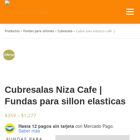
Saltar
al
Menú
contenido
Productos
»
Fundas para sillones
»
Cubresala
»
Cubre sala elástico café
SERVICIOS
PRODUCTOS
¡Oferta!
¿DÓNDE ESTAMOS?
CATÁLOGOS
CARRITO
Cubresalas Niza Cafe |
Fundas para sillon elasticas
$
359
–
$
1,277
Hasta 12 pagos sin tarjeta
con Mercado Pago.
Saber más
FUNDAS PARA