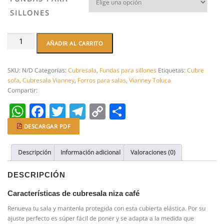
SILLONES
Cubresalas
AÑADIR AL CARRITO
Niza
Cafe
|
SKU:
N/D
Categorías:
Cubresala
,
Fundas para sillones
Etiquetas:
Cubre
Fundas
sofa
,
Cubresala Vianney
,
Forros para salas
,
Vianney Toluca
para
Compartir:
sillon
WhatsApp
Facebook
Twitter
Telegram
Copy
Compartir
elasticas
cantidad
Link
DESCARGAR PDF
Descripción
Información adicional
Valoraciones (0)
DESCRIPCIÓN
Características de cubresala niza café
Renueva tu sala y mantenla protegida con esta cubierta elástica. Por su
ajuste perfecto es súper fácil de poner y se adapta a la medida que