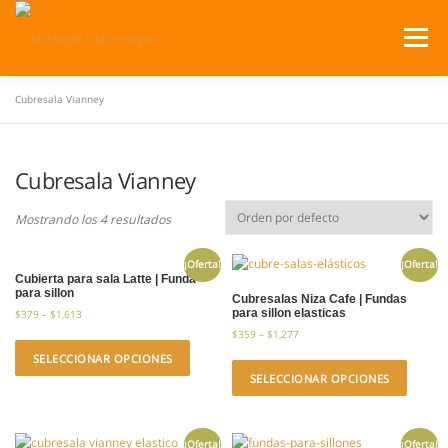
Saltar
al
Menú
contenido
Cubresala Vianney
SERVICIOS
PRODUCTOS
Cubresala Vianney
¿DÓNDE ESTAMOS?
CATÁLOGOS
CARRITO
Mostrando los 4 resultados
¡Oferta!
¡Oferta!
Cubierta para sala Latte | Funda
para sillon
Cubresalas Niza Cafe | Fundas
para sillon elasticas
$
379
–
$
1,613
$
359
–
$
1,277
SELECCIONAR OPCIONES
SELECCIONAR OPCIONES
¡Oferta!
¡Oferta!