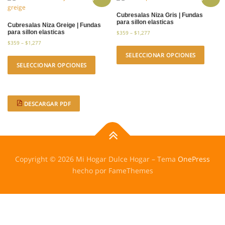
Cubresalas Niza Gris | Fundas
para sillon elasticas
Cubresalas Niza Greige | Fundas
para sillon elasticas
$
359
–
$
1,277
$
359
–
$
1,277
SELECCIONAR OPCIONES
SELECCIONAR OPCIONES
DESCARGAR PDF
Copyright © 2026 Mi Hogar Dulce Hogar
–
Tema
OnePress
hecho por FameThemes