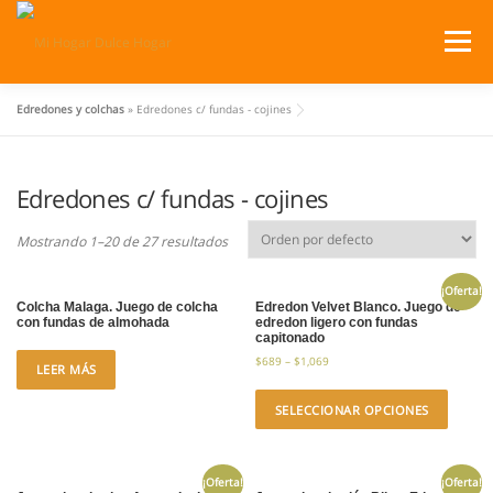
Saltar
al
Menú
contenido
Edredones y colchas
»
Edredones c/ fundas - cojines
SERVICIOS
PRODUCTOS
Edredones c/ fundas - cojines
¿DÓNDE ESTAMOS?
CATÁLOGOS
CARRITO
Mostrando 1–20 de 27 resultados
¡Oferta!
Colcha Malaga. Juego de colcha
Edredon Velvet Blanco. Juego de
con fundas de almohada
edredon ligero con fundas
capitonado
$
689
–
$
1,069
LEER MÁS
SELECCIONAR OPCIONES
¡Oferta!
¡Oferta!