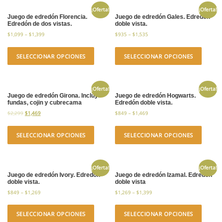
¡Oferta!
¡Oferta!
Juego de edredón Florencia.
Juego de edredón Gales. Edredón
Edredón de dos vistas.
doble vista.
$
1,099
–
$
1,399
$
935
–
$
1,535
SELECCIONAR OPCIONES
SELECCIONAR OPCIONES
¡Oferta!
¡Oferta!
Juego de edredón Girona. Incluye
Juego de edredón Hogwarts.
fundas, cojin y cubrecama
Edredón doble vista.
$
2,299
$
1,469
$
849
–
$
1,469
SELECCIONAR OPCIONES
SELECCIONAR OPCIONES
¡Oferta!
¡Oferta!
Juego de edredón Ivory. Edredón
Juego de edredón Izamal. Edredón
doble vista.
doble vista
$
849
–
$
1,269
$
1,269
–
$
1,399
SELECCIONAR OPCIONES
SELECCIONAR OPCIONES