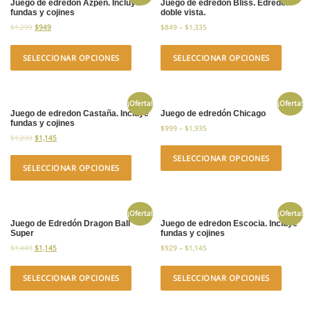
Juego de edredon Azpen. Incluye
Juego de edredón Bliss. Edredón
fundas y cojines
doble vista.
$
1,299
$
949
$
849
–
$
1,335
SELECCIONAR OPCIONES
SELECCIONAR OPCIONES
¡Oferta!
¡Oferta!
Juego de edredon Castaña. Incluye
Juego de edredón Chicago
fundas y cojines
$
999
–
$
1,935
$
1,299
$
1,145
SELECCIONAR OPCIONES
SELECCIONAR OPCIONES
¡Oferta!
¡Oferta!
Juego de Edredón Dragon Ball
Juego de edredon Escocia. Incluye
Super
fundas y cojines
$
1,449
$
1,145
$
929
–
$
1,145
SELECCIONAR OPCIONES
SELECCIONAR OPCIONES