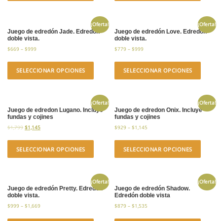
¡Oferta!
¡Oferta!
Juego de edredón Jade. Edredón
Juego de edredón Love. Edredón
doble vista.
doble vista.
$
669
–
$
999
$
779
–
$
999
SELECCIONAR OPCIONES
SELECCIONAR OPCIONES
¡Oferta!
¡Oferta!
Juego de edredon Lugano. Incluye
Juego de edredon Onix. Incluye
fundas y cojines
fundas y cojines
$
1,799
$
1,145
$
929
–
$
1,145
SELECCIONAR OPCIONES
SELECCIONAR OPCIONES
¡Oferta!
¡Oferta!
Juego de edredón Pretty. Edredón
Juego de edredón Shadow.
doble vista.
Edredón doble vista
$
999
–
$
1,669
$
879
–
$
1,535