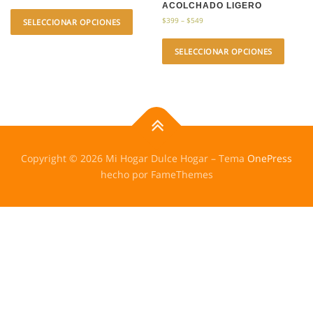
ACOLCHADO LIGERO
$
399
–
$
549
SELECCIONAR OPCIONES
SELECCIONAR OPCIONES
Copyright © 2026 Mi Hogar Dulce Hogar
–
Tema
OnePress
hecho por FameThemes