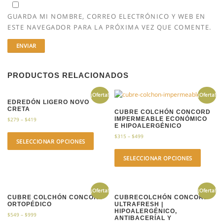
GUARDA MI NOMBRE, CORREO ELECTRÓNICO Y WEB EN
ESTE NAVEGADOR PARA LA PRÓXIMA VEZ QUE COMENTE.
PRODUCTOS RELACIONADOS
¡Oferta!
¡Oferta!
EDREDÓN LIGERO NOVO
CRETA
CUBRE COLCHÓN CONCORD
IMPERMEABLE ECONÓMICO
$
279
–
$
419
E HIPOALERGÉNICO
$
315
–
$
499
SELECCIONAR OPCIONES
SELECCIONAR OPCIONES
¡Oferta!
¡Oferta!
CUBRE COLCHÓN CONCORD
CUBRECOLCHÓN CONCORD
ORTOPÉDICO
ULTRAFRESH |
HIPOALERGÉNICO,
$
549
–
$
999
ANTIBACERÍAL Y