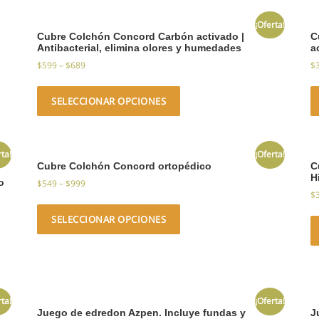
¡Oferta!
Cubre Colchón Concord Carbón activado |
C
Antibacterial, elimina olores y humedades
a
$
599
–
$
689
$
SELECCIONAR OPCIONES
rta!
¡Oferta!
Cubre Colchón Concord ortopédico
C
H
o
$
549
–
$
999
$
SELECCIONAR OPCIONES
rta!
¡Oferta!
Juego de edredon Azpen. Incluye fundas y
J