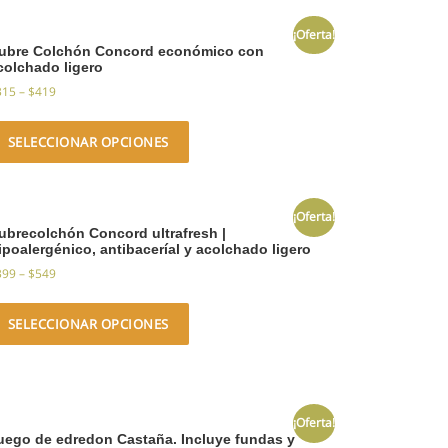
¡Oferta!
ubre Colchón Concord económico con
colchado ligero
315
–
$
419
SELECCIONAR OPCIONES
¡Oferta!
ubrecolchón Concord ultrafresh |
ipoalergénico, antibaceríal y acolchado ligero
399
–
$
549
SELECCIONAR OPCIONES
¡Oferta!
uego de edredon Castaña. Incluye fundas y