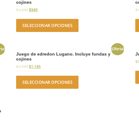
cojines
c
$
1,299
$
949
$
SELECCIONAR OPCIONES
rta!
¡Oferta!
Juego de edredon Lugano. Incluye fundas y
J
cojines
$
$
1,799
$
1,145
SELECCIONAR OPCIONES
s