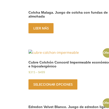
Colcha Malaga. Juego de colcha con fundas de
almohada
LEER MÁS
¡Ofe
Cubre Colchón Concord Impermeable económic
e hipoalergénico
$
315
–
$
499
SELECCIONAR OPCIONES
¡Ofe
Edredon Velvet Blanco. Juego de edredon ligero