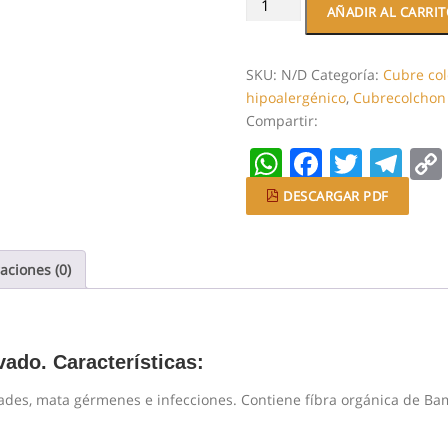
AÑADIR AL CARRI
Colchón
Concord
Carbón
SKU:
N/D
Categoría:
Cubre co
activado
hipoalergénico
,
Cubrecolchon
|
Compartir:
Antibacterial,
WhatsApp
Faceboo
Twitt
Te
elimina
olores
DESCARGAR PDF
y
humedades
cantidad
aciones (0)
vado. Características:
ades, mata gérmenes e infecciones. Contiene fíbra orgánica de B