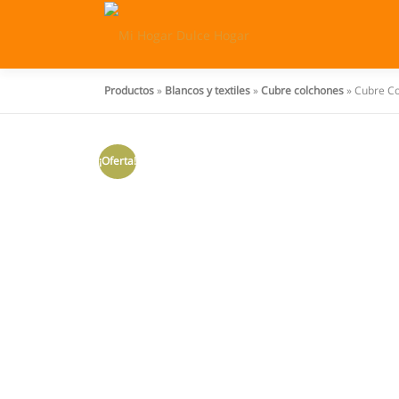
Saltar
al
contenido
Productos
»
Blancos y textiles
»
Cubre colchones
»
Cubre Co
¡Oferta!