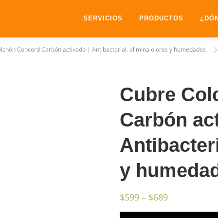
SERVICIOS
PRODUCTOS
¿DÓ
lchón Concord Carbón activado | Antibacterial, elimina olores y humedades
Cubre Col
Carbón act
Antibacteri
y humeda
$
599
–
$
689