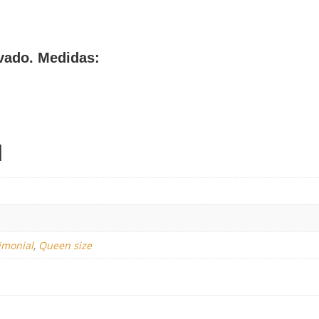
ivado. Medidas:
l
imonial
,
Queen size