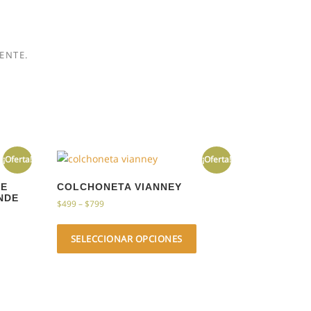
ENTE.
¡Oferta!
¡Oferta!
LE
COLCHONETA VIANNEY
NDE
$
499
–
$
799
SELECCIONAR OPCIONES