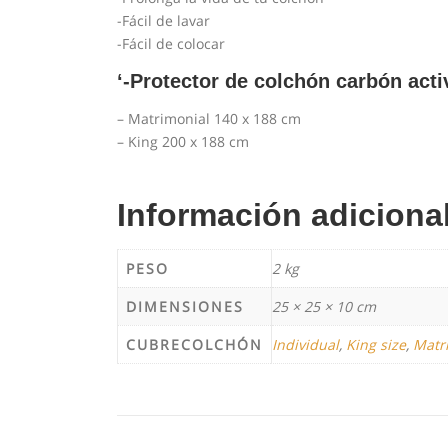
-Fácil de lavar
-Fácil de colocar
‘-Protector de colchón carbón act
– Matrimonial 140 x 188 cm
– King 200 x 188 cm
Información adiciona
PESO
2 kg
DIMENSIONES
25 × 25 × 10 cm
CUBRECOLCHÓN
Individual
,
King size
,
Matr