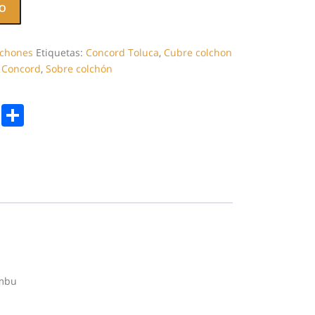
TO
lchones
Etiquetas:
Concord Toluca
,
Cubre colchon
 Concord
,
Sobre colchón
k
er
legram
Copy
Compartir
Link
ambu