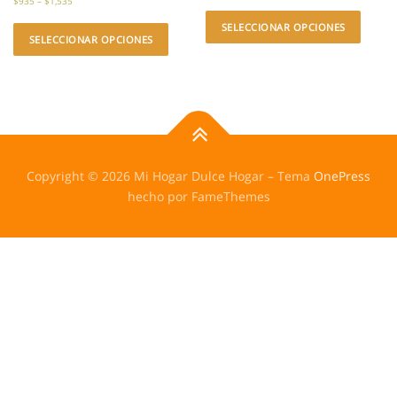
$
935
–
$
1,535
SELECCIONAR OPCIONES
SELECCIONAR OPCIONES
Copyright © 2026 Mi Hogar Dulce Hogar
–
Tema
OnePress
hecho por FameThemes