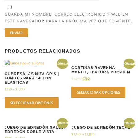
GUARDA MI NOMBRE, CORREO ELECTRÓNICO Y WEB EN
ESTE NAVEGADOR PARA LA PRÓXIMA VEZ QUE COMENTE.
PRODUCTOS RELACIONADOS
¡Oferta!
¡Oferta!
CORTINAS RAVENNA
MARFIL, TEXTURA PREMIUM
CUBRESALAS NIZA GRIS |
FUNDAS PARA SILLON
$
1,249
$
799
ELASTICAS
$
359
–
$
1,277
SELECCIONAR OPCIONES
SELECCIONAR OPCIONES
¡Oferta!
¡Oferta!
JUEGO DE EDREDÓN GALES.
JUEGO DE EDREDÓN TECALI
EDREDÓN DOBLE VISTA.
$
1,469
–
$
1,835