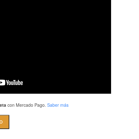
eta
con Mercado Pago.
Saber más
TO