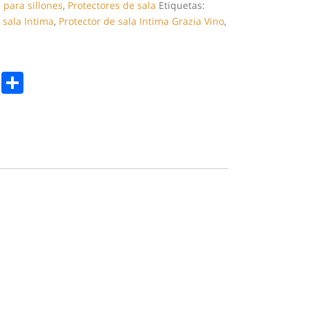
 para sillones
,
Protectores de sala
Etiquetas:
 sala Intima
,
Protector de sala Intima Grazia Vino
,
k
er
legram
Copy
Compartir
Link