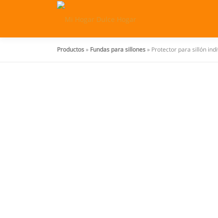
Saltar
al
contenido
Productos
»
Fundas para sillones
»
Protector para sillón ind