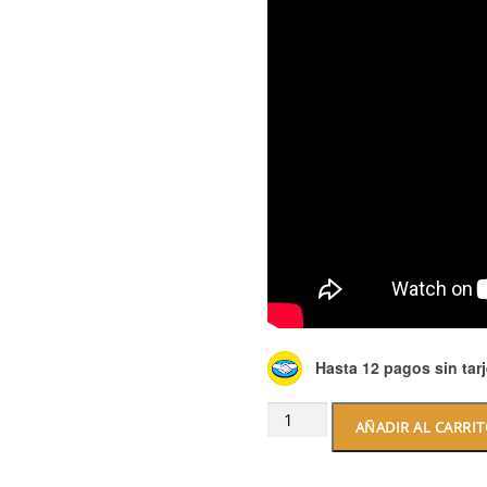
Hasta 12 pagos sin tarj
Protector
AÑADIR AL CARRI
para
sillon