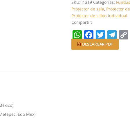
individual
SKU:
I1319
Categorías:
Fundas
|
Protector de sala
,
Protector de
Vino
Protector de sillón individual
Doble
Compartir:
Vista
WhatsApp
Faceboo
Twitt
Te
Marron
|
DESCARGAR PDF
Proteccion
repelente
cantidad
México)
(Metepec, Edo Mex)