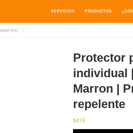
SERVICIOS
PRODUCTOS
¿DÓ
ividual Vino
Protector 
individual 
Marron | P
repelente
$
419