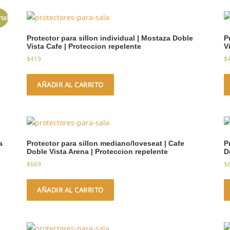
rta!
Protector para sillon individual | Mostaza Doble
P
Vista Cafe | Proteccion repelente
V
$
419
$
AÑADIR AL CARRITO
a
Protector para sillon mediano/loveseat | Cafe
P
Doble Vista Arena | Proteccion repelente
D
$
669
$
AÑADIR AL CARRITO