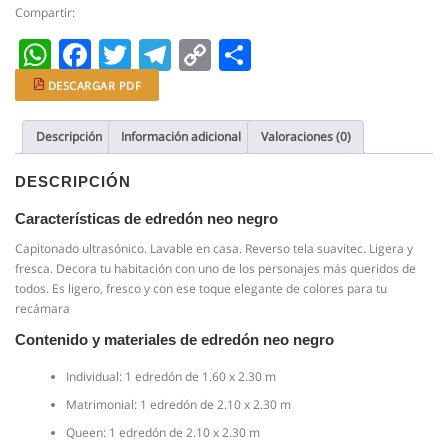
capitonado
Compartir:
(sin
WhatsApp
Facebook
Twitter
Telegram
Copy
Compartir
hilo)
cantidad
Link
DESCARGAR PDF
Descripción
Información adicional
Valoraciones (0)
DESCRIPCIÓN
Características de edredón neo negro
Capitonado ultrasónico. Lavable en casa. Reverso tela suavitec. Ligera y
fresca. Decora tu habitación con uno de los personajes más queridos de
todos. Es ligero, fresco y con ese toque elegante de colores para tu
recámara
Contenido y materiales de edredón neo negro
Individual: 1 edredón de 1.60 x 2.30 m
Matrimonial: 1 edredón de 2.10 x 2.30 m
Queen: 1 edredón de 2.10 x 2.30 m