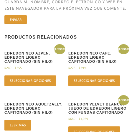
GUARDA MI NOMBRE, CORREO ELECTRÓNICO Y WEB EN
ESTE NAVEGADOR PARA LA PRÓXIMA VEZ QUE COMENTE.
PRODUCTOS RELACIONADOS
¡Oferta!
¡Oferta!
EDREDON NEO AZPEN.
EDREDON NEO CAFE.
EDREDON LIGERO
EDREDON LIGERO
CAPITONADO (SIN HILO)
CAPITONADO (SIN HILO)
$
249
–
$
355
$
275
–
$
399
SELECCIONAR OPCIONES
SELECCIONAR OPCIONES
¡Oferta!
EDREDON NEO AQUETZALLY.
EDREDON VELVET BLANCO.
EDREDON LIGERO
JUEGO DE EDREDON LIGERO
CAPITONADO (SIN HILO)
CON FUNDAS CAPITONADO
$
689
–
$
1,069
LEER MÁS
SELECCIONAR OPCIONES