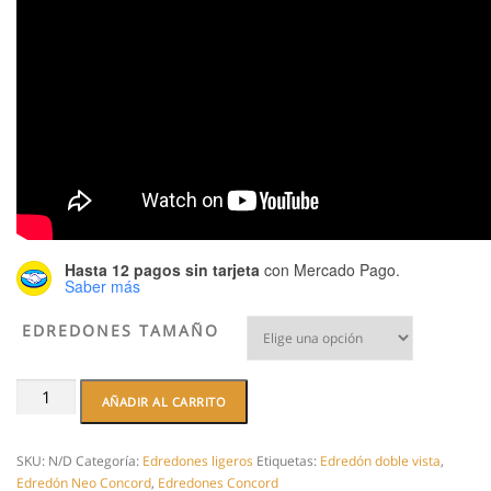
Hasta 12 pagos sin tarjeta
con Mercado Pago.
Saber más
EDREDONES TAMAÑO
Edredon
AÑADIR AL CARRITO
Neo
Negro.
Edredon
SKU:
N/D
Categoría:
Edredones ligeros
Etiquetas:
Edredón doble vista
,
ligero
Edredón Neo Concord
,
Edredones Concord