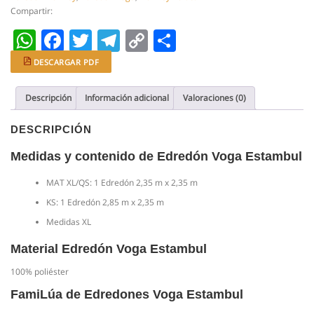
cantidad
Compartir:
WhatsApp
Facebook
Twitter
Telegram
Copy
Compartir
Link
DESCARGAR PDF
Descripción
Información adicional
Valoraciones (0)
DESCRIPCIÓN
Medidas y contenido de Edredón Voga Estambul
MAT XL/QS: 1 Edredón 2,35 m x 2,35 m
KS: 1 Edredón 2,85 m x 2,35 m
Medidas XL
Material Edredón Voga Estambul
100% poliéster
FamiLúa de Edredones Voga Estambul