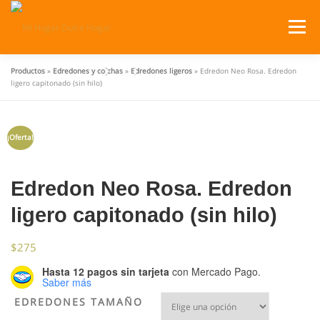
Saltar
al
Menú
contenido
Productos
»
Edredones y colchas
»
Edredones ligeros
»
Edredon Neo Rosa. Edredon
SERVICIOS
PRODUCTOS
ligero capitonado (sin hilo)
¿DÓNDE ESTAMOS?
CATÁLOGOS
CARRITO
¡Oferta!
Edredon Neo Rosa. Edredon
ligero capitonado (sin hilo)
$
275
Hasta 12 pagos sin tarjeta
con Mercado Pago.
Saber más
EDREDONES TAMAÑO