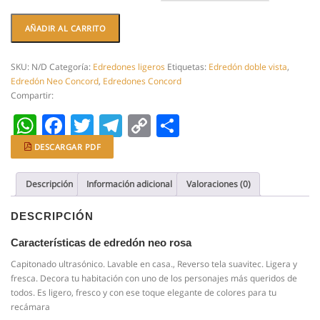
Edredon
AÑADIR AL CARRITO
Neo
Rosa.
Edredon
SKU:
N/D
Categoría:
Edredones ligeros
Etiquetas:
Edredón doble vista
,
ligero
Edredón Neo Concord
,
Edredones Concord
capitonado
Compartir:
(sin
WhatsApp
Facebook
Twitter
Telegram
Copy
Compartir
hilo)
cantidad
Link
DESCARGAR PDF
Descripción
Información adicional
Valoraciones (0)
DESCRIPCIÓN
Características de edredón neo rosa
Capitonado ultrasónico. Lavable en casa., Reverso tela suavitec. Ligera y
fresca. Decora tu habitación con uno de los personajes más queridos de
todos. Es ligero, fresco y con ese toque elegante de colores para tu
recámara