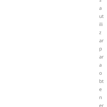
a
ut
ili
z
ar
p
ar
a
o
bt
e
n
er