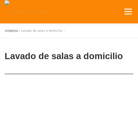
Saltar
al
Menú
contenido
Limpieza
»
Lavado de salas a domicilio
SERVICIOS
PRODUCTOS
Lavado de salas a domicilio
¿DÓNDE ESTAMOS?
CATÁLOGOS
CARRITO