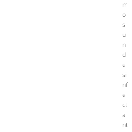
m
o
s
u
n
d
e
si
nf
e
ct
a
nt