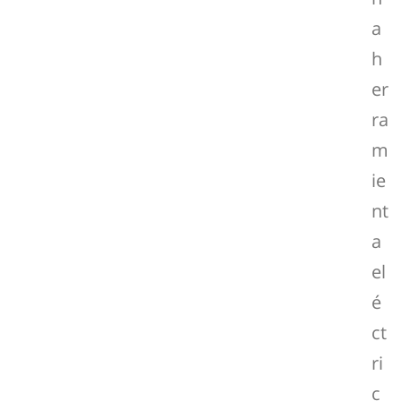
a
h
er
ra
m
ie
nt
a
el
é
ct
ri
c