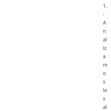
1.
-
A
n
al
iz
a
m
o
s
la
s
al