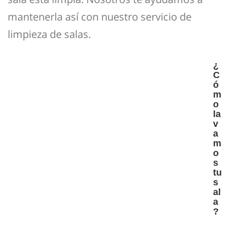
mantenerla así con nuestro servicio de
limpieza de salas.
¿
C
ó
m
o
la
v
a
m
o
s
tu
s
al
a
?