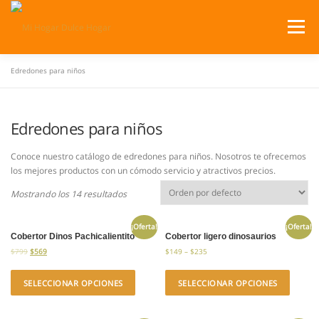
Saltar
al
Menú
contenido
Edredones para niños
SERVICIOS
PRODUCTOS
Edredones para niños
¿DÓNDE ESTAMOS?
CATÁLOGOS
CARRITO
Conoce nuestro catálogo de edredones para niños. Nosotros te ofrecemos
los mejores productos con un cómodo servicio y atractivos precios.
Mostrando los 14 resultados
¡Oferta!
¡Oferta!
Cobertor Dinos Pachicalientito
Cobertor ligero dinosaurios
$
799
$
569
$
149
–
$
235
SELECCIONAR OPCIONES
SELECCIONAR OPCIONES