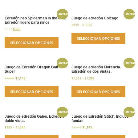
¡Oferta!
¡Oferta!
Edredón neo Spiderman in the City.
Juego de edredón Chicago
Edredón ligero para niños
$
999
–
$
1,935
$
773
$
599
SELECCIONAR OPCIONES
SELECCIONAR OPCIONES
¡Oferta!
¡Oferta!
Juego de Edredón Dragon Ball
Juego de edredón Florencia.
Super
Edredón de dos vistas.
$
1,449
$
1,145
$
1,099
–
$
1,399
SELECCIONAR OPCIONES
SELECCIONAR OPCIONES
¡Oferta!
¡Oferta!
Juego de edredón Gales. Edredón
Juego de Edredón Stitch. Incluye
doble vista.
fundas
$
935
–
$
1,535
$
1,449
$
1,145