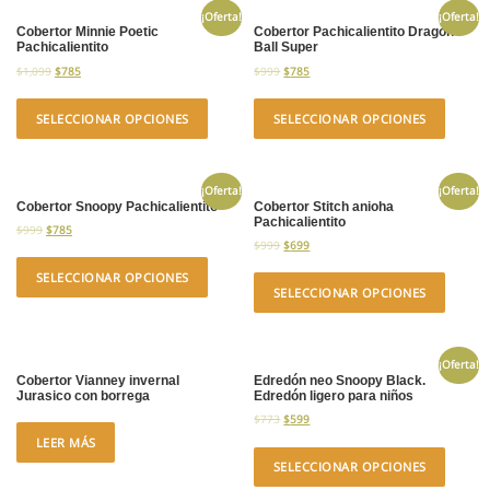
¡Oferta!
¡Oferta!
Cobertor Minnie Poetic
Cobertor Pachicalientito Dragon
Pachicalientito
Ball Super
$
1,099
$
785
$
999
$
785
SELECCIONAR OPCIONES
SELECCIONAR OPCIONES
¡Oferta!
¡Oferta!
Cobertor Snoopy Pachicalientito
Cobertor Stitch anioha
Pachicalientito
$
999
$
785
$
999
$
699
SELECCIONAR OPCIONES
SELECCIONAR OPCIONES
¡Oferta!
Cobertor Vianney invernal
Edredón neo Snoopy Black.
Jurasico con borrega
Edredón ligero para niños
$
773
$
599
LEER MÁS
SELECCIONAR OPCIONES